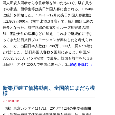
国人正規入国者から永住者等を除いたもので、駐在員や
その家族、留学生等は訪日外国人客に含まれる。1964年
に統計を開始した。 17年1〜12月の訪日外国人客数推計
は2,869万900人（前年比19.3％増）で、統計開始以来の
最多となった。航空路線の拡充やクルーズ船寄港の増
加、査証要件の緩和などに加え、これまで継続的に行な
ってきた訪日旅行プロモーションが奏功したと考えられ
る。一方、出国日本人数は1,788万9,300人（同4.5％増）
と推計した。 訪日外国人客数を国別にみると、中国が
735万5,800人（15.4％増）で最多。韓国も前年を40.3％
上回り、714万200人で中国に迫った。3…
続きを読む →
新築戸建て価格動向、全国的にまだら模
様
2018/01/18
（株）東京カンテイは17日、2017年12月の主要都市圏
別・新築一戸建て住宅平均価格動向を発表した。敷地面