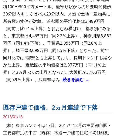
積100〜300平方メートル、最寄り駅からの所要時間徒歩
30分以内もしくはバス20分以内、木造で土地・建物共に
所有権の物件が対象。 首都圏の平均価格は3,489万円
（同前月比0.1％上昇）とおおむね横ばい。都県別にみる
と、東京都は4,465万円（同2.2％上昇）、神奈川県3,852
万円（同1.4％下落）、千葉県2,855万円（同2.8％上
昇）、埼玉県3,098万円（同1.5％下落）となった。前年
同月比では4都県とも上昇しており、長期トレンドも緩や
かな上昇。 近畿圏の平均価格は2,877万円（同1.1％上
昇）と3ヵ月ぶりの上昇となった。大阪府が3,163万円
（同5.9％上昇）、兵庫県は2,…
続きを読む →
既存戸建て価格、2ヵ月連続で下落
2018/01/18
（株）東京カンテイは17日、2017年12月の主要都市圏・
主要都市別の中古（既存）木造一戸建て住宅平均価格動