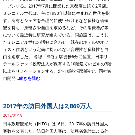
ープンする。2017年7月に開業した京都店に続く2号店。
ミレニアル世代は、主に1980年以降に生まれた世代を指
す。所有とシェアを合理的に使い分けるなど多様な価値
観を持ち、身軽さや自由を求めるなど、その消費嗜好等
について最近特に研究が進んでいる。同施設は、こうし
たミレニアル世代の嗜好に合わせ、既存のホテルやオフ
ィス・住居という定義に捉われない合理性と多様性と自
由を追求した。 各線「渋谷」駅徒歩6分に位置。日本リ
テールファンド投資法人が保有する10階建てのビルの3階
以上をリノベーションする。5〜10階が宿泊階で、同社独
自開発…
続きを読む →
2017年の訪日外国人は2,869万人
2018/01/18
日本政府観光局（JNTO）は16日、2017年の訪日外国人
客数を公表した。訪日外国人客は、法務省集計による外