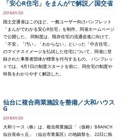
「安心R住宅」をまんがで解説／国交省
2018/01/20
国土交通省はこのほど、一般ユーザー向けパンフレット
「まんがでわかる安心R住宅」を制作。同省ホームページ
で公開した。 同制度は、既存住宅の流通促進に向けて、
「不安」「汚い」「わからない」といった「中古住宅」
のマイナスイメージを払拭した住宅について、同省に登
録された事業者団体が標章を付与するもの。 パンフレッ
トでは、4月1日の制度スタートを前に、同住宅の制度や
特長をわかりやすく解説した。
仙台に複合商業施設を整備／大和ハウス
G
2018/01/20
大和リース（株）は、複合商業施設「（仮称）BRANCH
仙台長命ヶ丘」（仙台市青葉区）の地鎮祭を、22日に執