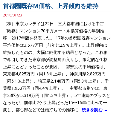
首都圏既存M価格、上昇傾向を維持
2018/01/23
（株）東京カンテイは22日、三大都市圏における中古
（既存）マンション70平方メートル換算価格の年別推
移・2017年版を発表した。 17年の首都圏既存マンション
平均価格は3,577万円（前年比2.9％上昇）。上昇傾向は
維持したものの、大幅に鈍化する結果となった。これま
で牽引してきた東京都が調整局面入りし、限定的な価格
上昇にとどまったことが要因。 都県別の平均価格は、
東京都4,825万円（同1.3％上昇）、神奈川県2,823万円
（同5.1％上昇）、埼玉県2,148万円（同5.3％上昇）、千
葉県1,953万円（同4.4％上昇）。 主要都市別では、東
京23区が5,319万円（同1.3％上昇）。5年連続のプラスと
なったが、前年比2ケタ上昇だった15〜16年に比べて一
変し、都心部などでは頭打ちでの推移に…
続きを読む →