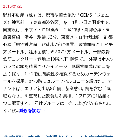
2018/01/25
野村不動産（株）は、都市型商業施設「GEMS（ジェム
ズ）神宮前」（東京都渋谷区）を、4月27日に開業する。
同施設は、東京メトロ銀座線・半蔵門線・副都心線・東
急東横線「渋谷」駅徒歩3分、東京メトロ千代田線・副都
心線「明治神宮前」駅徒歩7分に位置。敷地面積211.74平
方メートル、延床面積1,597.07平方メートル、一部鉄骨
鉄筋コンクリート造地上10階地下1階建て。 外観は4つの
ガラスの箱を積層させたイメージ。低層物販階は間口を
広く採り、1・2階は視認性を確保するためカーテンウォ
ールを採用。6〜8階にはルーフバルコニーを設けた。 テ
ナントは、エリア初出店8店舗、新業態6店舗を含む「気
取らなさ」を重視した飲食店を集積。1フロアに1店舗ず
つに配置する。 同社グループは、売り上げが左右されに
くい飲…
続きを読む →