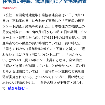
住宅買い時感、減退傾向に／全宅連調査
2018/01/24
（公社）全国宅地建物取引業協会連合会は23日、9月23
日の「不動産の日」に合わせて実施した「不動産の日ア
ンケート調査」結果を発表した。日本在住の20歳以上の
男女を対象に、2017年9月1日から10月31日の期間、イン
ターネット調査したもの。1万4,331件の回答を得た。 調
査時点での不動産の買い時感については、買い時だと
「思う」19.9％（前年比5.0ポイント下落）と減少。「思
わない」は24.7％（同2.4ポイント上昇）、「分からな
い」は55.4％（同2.6ポイント上昇）となり、全体的に
「買いどき感」が減退していることが分かった。 買い時
と考える理由については、「住宅ローン減税など税制優
遇が実施されている」が34.5％でトップに。買い時だと
思わない理由の1位は、「自分の収入が不安定・減少し
て…
続きを読む →