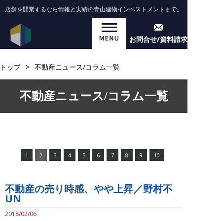
店舗を開業するなら情報と実績の青山建物インベストメントまで。
お問合せ/資料請求
トップ
>
不動産ニュース/コラム一覧
不動産ニュース/コラム一覧
1
2
3
4
5
6
7
8
9
10
不動産の売り時感、やや上昇／野村不
UN
2018/02/06