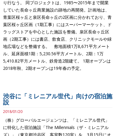
り行なう。 同プロジェクトは、1985〜2015年まで開業
していた長命ヶ丘商業施設の跡地の再開発。計画地は、
青葉区桜ヶ丘と泉区長命ヶ丘の2区画に分かれており、青
葉区桜ヶ丘区画（1期工事）にはスーパーマーケット、ド
ラッグストアを中心とした施設を整備。泉区長命ヶ丘区
画（2期工事）には書店、飲食店、クリニックモールや緑
地広場などを整備する。 敷地面積1万8,671平方メート
ル、延床面積1期：5,230.56平方メートル、2期：1万
5,410.82平方メートル、鉄骨造2階建て。 1期オープンは
2018年秋、2期オープンは19年春の予定。
渋谷に「ミレニアル世代」向けの宿泊施
設
2018/01/20
（株）グローバルエージェンツは、「ミレニアル世代」
に特化した宿泊施設「The Millennials（ザ・ミレニアル
ズ）」（東京都渋谷区、客室数120室）を、3月15日にオ