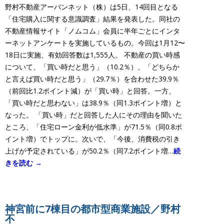
野村不動産アーバンネット（株）は5日、14回目となる
「住宅購入に関する意識調査」結果を発表した。同社の
不動産情報サイト「ノムコム」会員に半年ごとにインタ
ーネットアンケートを実施しているもの。今回は1月12〜
18日に実施、有効回答数は1,555人。 不動産の買い時感
について、「買い時だと思う」（10.2％）、「どちらか
と言えば買い時だと思う」（29.7％）を合わせた39.9％
（前回比1.2ポイント減）が「買い時」と回答。一方、
「買い時だと思わない」は38.9％（同1.3ポイント増）と
なった。 「買い時」だと回答した人にその理由を聞いた
ところ、「住宅ローン金利が低水準」が71.5％（同0.8ポ
イント増）でトップに。次いで、「今後、消費税の引き
上げが予定されている」が50.2％（同7.2ポイント増…
続
きを読む →
神宮前に7棟目の都市型商業施設／野村
不