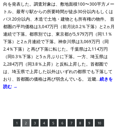
向を発表した。調査対象は、敷地面積100〜300平方メー
トル、最寄り駅からの所要時間が徒歩30分以内もしくは
バス20分以内、木造で土地・建物とも所有権の物件。 首
都圏の平均価格は3,047万円（前月比0.2％下落）と2ヵ月
連続で下落。都県別では、東京都が5,979万円（同1.1％
下落）と2ヵ月連続で下落。神奈川県は3,069万円（同
2.4％下落）と再び下落に転じた。千葉県は2,114万円
（同0.3％下落）と5ヵ月ぶりに下落。一方、埼玉県は
2,284万円（同3.8％上昇）と反転上昇した。首都圏で
は、埼玉県で上昇した以外はいずれの都県でも下落して
おり、首都圏の価格は再び弱含んでいる。 近畿…
続きを
読む →
1
2
3
4
5
6
7
8
9
10